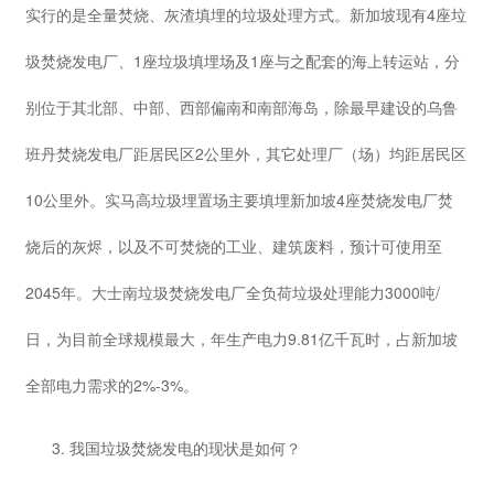
实行的是全量焚烧、灰渣填埋的垃圾处理方式。新加坡现有4座垃
圾焚烧发电厂、1座垃圾填埋场及1座与之配套的海上转运站，分
别位于其北部、中部、西部偏南和南部海岛，除最早建设的乌鲁
班丹焚烧发电厂距居民区2公里外，其它处理厂（场）均距居民区
10公里外。实马高垃圾埋置场主要填埋新加坡4座焚烧发电厂焚
烧后的灰烬，以及不可焚烧的工业、建筑废料，预计可使用至
2045年。大士南垃圾焚烧发电厂全负荷垃圾处理能力3000吨/
日，为目前全球规模最大，年生产电力9.81亿千瓦时，占新加坡
全部电力需求的2%-3%。
3. 我国垃圾焚烧发电的现状是如何？