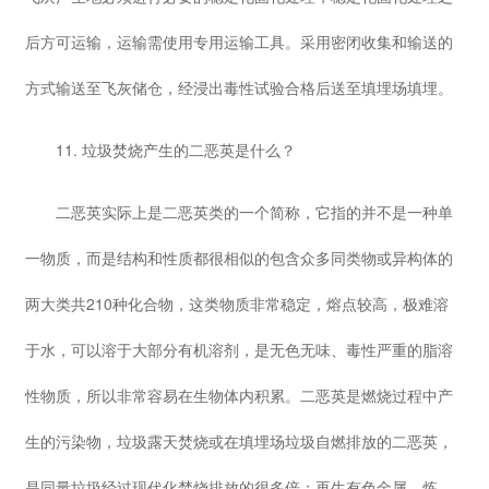
后方可运输，运输需使用专用运输工具。采用密闭收集和输送的
方式输送至飞灰储仓，经浸出毒性试验合格后送至填埋场填埋。
11. 垃圾焚烧产生的二恶英是什么？
二恶英实际上是二恶英类的一个简称，它指的并不是一种单
一物质，而是结构和性质都很相似的包含众多同类物或异构体的
两大类共210种化合物，这类物质非常稳定，熔点较高，极难溶
于水，可以溶于大部分有机溶剂，是无色无味、毒性严重的脂溶
性物质，所以非常容易在生物体内积累。二恶英是燃烧过程中产
生的污染物，垃圾露天焚烧或在填埋场垃圾自燃排放的二恶英，
是同量垃圾经过现代化焚烧排放的很多倍；再生有色金属、炼