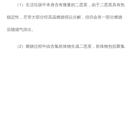
（1）生活垃圾中本身含有微量的二恶英，由于二恶英具有热
稳定性，尽管大部分经高温燃烧得以分解，但仍会有一部分燃烧
后随烟气排出。
（2）燃烧过程中由含氯前体物生成二恶英，前体物包括聚氯
乙烯（是经常使用的一种塑料）、五氯苯酚（是纺织品、皮革制
品、木材、织造浆料和印花色浆中普遍采用的一种防霉防腐剂）
等，燃烧中前体物分子通过重排、自由基缩合、脱氯或其他分子
反应等过程会生成二恶英，这部分二恶英大部分经高温燃烧被分
解。
（3）当燃烧不充分时，烟气中产生过多的未燃尽物质，在