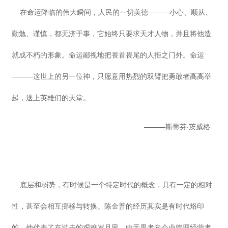
在命运降临的伟大瞬间，人民的一切美德———小心、顺从、
勤勉、谨慎，都无济于事，它始终只要求天才人物，并且将他造
就成不朽的形象。命运鄙视地把畏首畏尾的人拒之门外。命运
———这世上的另一位神，只愿意用热烈的双臂把勇敢者高高举
起，送上英雄们的天堂。
———斯蒂芬·茨威格
底层和弱势，有时候是一个特定时代的概念，具有一定的相对
性，甚至会相互挪移与转换。陈金普的经历其实是有时代烙印
的，他代表了在过去的艰难岁月里，由无畏者向企业管理经营者