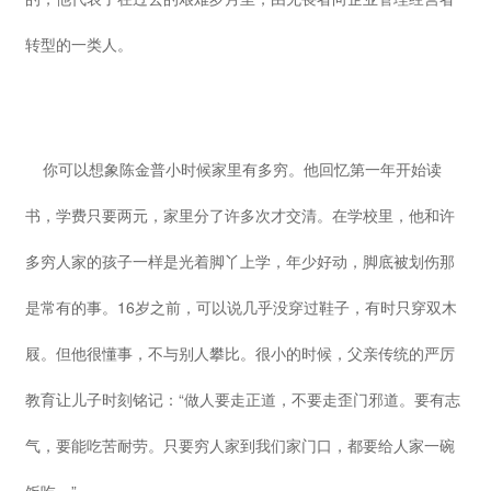
转型的一类人。
你可以想象陈金普小时候家里有多穷。他回忆第一年开始读
书，学费只要两元，家里分了许多次才交清。在学校里，他和许
多穷人家的孩子一样是光着脚丫上学，年少好动，脚底被划伤那
是常有的事。16岁之前，可以说几乎没穿过鞋子，有时只穿双木
屐。但他很懂事，不与别人攀比。很小的时候，父亲传统的严厉
教育让儿子时刻铭记：“做人要走正道，不要走歪门邪道。要有志
气，要能吃苦耐劳。只要穷人家到我们家门口，都要给人家一碗