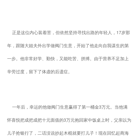
正是这位内心装着苦，但依然坚持寻找出路的年轻人，17岁那
年，跟随大姐夫外出学做阀门生意，开始了他走向自我谋生的第
一步。他非常好学、勤快，又能吃苦、拼搏。由于营养不足加上
辛劳过度，留下了体虚的后遗症。
一年后，幸运的他做阀门生意赢得了第一桶金3万元。当他满
怀喜悦把成把成把十元面值的3万元抱回家中饭桌上时，父亲以为
儿子抢银行了，二话没说抄起木棍就要打儿子！现在回忆起商海