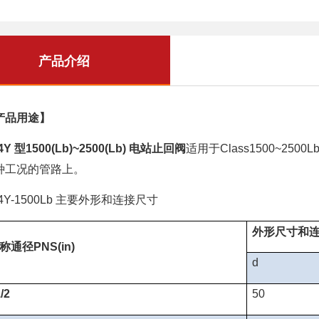
产品介绍
产品用途】
型
电站止回阀
适用于
4Y
1500(Lb)~2500(Lb)
Class1500~2500L
种工况的管路上。
主要外形和连接尺寸
4Y-1500Lb
外形尺寸和
称通径
PNS(in)
d
/2
50