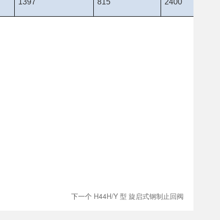
1397
815
2400
下一个
H44H/Y 型 旋启式钢制止回阀