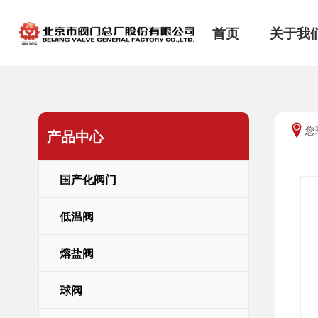
首页
关于我
您
产品中心
进一步了解
进一步了解


进一步了解
进一步了解
进一步了解
进一步了解
国产化阀门




低温阀
熔盐阀
球阀
国产化阀门
研究所概况
科研成果
低温阀
ISO9001
熔盐阀