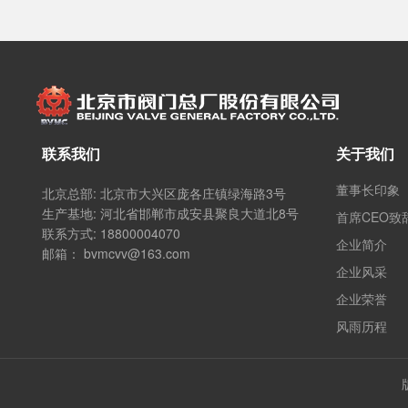
关于我们
联系我们
董事长印象
北京总部:
北京市大兴区庞各庄镇绿海路3号
生产基地:
河北省邯郸市成安县聚良大道北8号
首席CEO致
联系方式:
18800004070
企业简介
邮箱：
bvmcvv@163.com
企业风采
企业荣誉
风雨历程