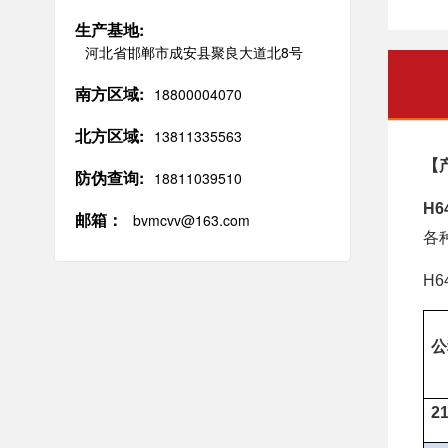
生产基地:
河北省邯郸市成安县聚良大道北8号
南方区域:
18800004070
北方区域:
13811335563
【
防伪查询:
18811039510
H6
邮箱：
bvmcvv@163.com
各
H6
公
21