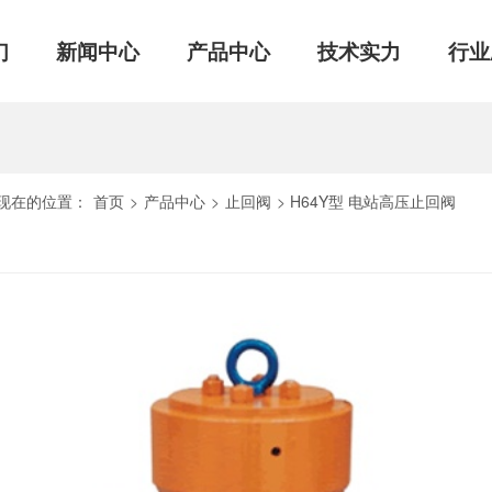
们
新闻中心
产品中心
技术实力
行业
现在的位置：
首页
>
产品中心
>
止回阀
>
H64Y型 电站高压止回阀
认证
技术支持
球阀
质量控制
闸阀