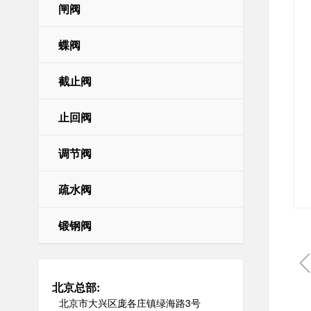
闸阀
董事长印象
公司新闻
国内业绩
招聘职位
首席CEO致辞
行业新闻
国外业绩
申请职位
企业简
蝶阀
截止阀
止回阀
调节阀
疏水阀
锻钢阀
北京总部:
北京市大兴区庞各庄镇绿海路3号