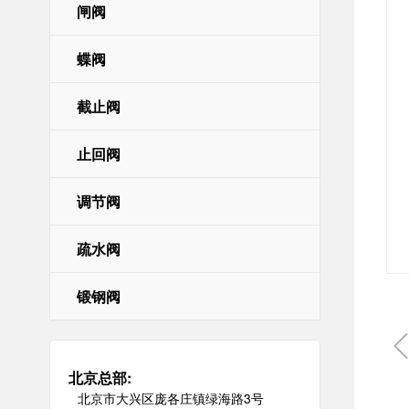
闸阀
董事长印象
公司新闻
国内业绩
招聘职位
首席CEO致辞
行业新闻
国外业绩
申请职位
企业简
蝶阀
截止阀
止回阀
调节阀
疏水阀
锻钢阀
北京总部:
北京市大兴区庞各庄镇绿海路3号