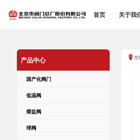
首页
关于我
您
产品中心
进一步了解
进一步了解


进一步了解
进一步了解
进一步了解
进一步了解
国产化阀门




低温阀
熔盐阀
球阀
国产化阀门
研究所概况
科研成果
低温阀
ISO9001
熔盐阀