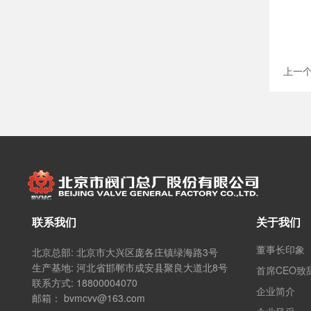
上一
关于我们
联系我们
董事长印象
北京总部:
北京市大兴区庞各庄镇绿海路3号
生产基地:
河北省邯郸市成安县聚良大道北8号
首席CEO致
联系方式:
18800004070
企业简介
邮箱：
bvmcvv@163.com