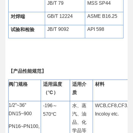
JB/T 79
MSS SP44
对焊端
GB/T 12224
ASME B16.25
试验和检验
JB/T 9092
API 598
【产品性能规范】
阀门规格
适用温度
适用介
材料
（℃）
质
～
水、蒸
1/2”~36”
-196
WCB,CF8,CF3,C
汽、油
°
DN15~900
Incoloy etc.
570
C
品、化
PN16~PN100,
学品等