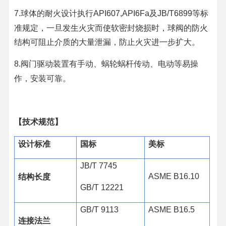
球体的耐火设计执行
及
等标
7.
API607,API6Fa
JB/T6899
准规定，一旦发生火灾而使软密封烧损时，球阀的防火
结构可阻止介质的大量泄漏，防止火灾进一步扩大。
阀门驱动装置有手动、蜗轮蜗杆传动、电动等易操
8.
作，安装可靠。
【技术规范】
设计标准
国标
美标
JB/T 7745
结构长度
ASME B16.10
GB/T 12221
GB/T 9113
ASME B16.5
连接法兰