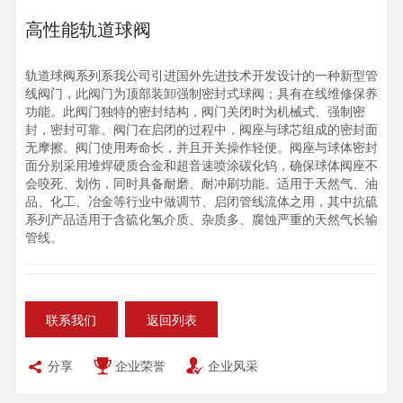
高性能轨道球阀
轨道球阀系列系我公司引进国外先进技术开发设计的一种新型管
线阀门，此阀门为顶部装卸强制密封式球阀；具有在线维修保养
功能。此阀门独特的密封结构，阀门关闭时为机械式、强制密
封，密封可靠。阀门在启闭的过程中，阀座与球芯组成的密封面
无摩擦。阀门使用寿命长，并且开关操作轻便。阀座与球体密封
面分别采用堆焊硬质合金和超音速喷涂碳化钨，确保球体阀座不
会咬死、划伤，同时具备耐磨、耐冲刷功能。适用于天然气、油
品、化工、冶金等行业中做调节、启闭管线流体之用，其中抗硫
系列产品适用于含硫化氢介质、杂质多、腐蚀严重的天然气长输
管线。
联系我们
返回列表
分享
企业荣誉
企业风采